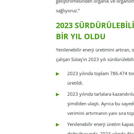
geliştirilmesinden organik ve organom
sağlıyoruz.”
2023 SÜRDÜRÜLEBİL
BİR YIL OLDU
Yenilenebilir enerji üretimini artıran, 
çalışan Sütaş’ın 2023 yılı sürdürülebili
2023 yılında toplam 786.474 ton
üretildi.
2023 yılında tarlalara kazandırı
şimdiden ulaştı. Ayrıca bu sayed
verimini artırmanın yanı sıra to
Yenilenebilir enerji üretim kapasi
doğrultusunda, 2023 yılında Aksa