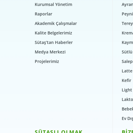
Kurumsal Yönetim
Ayra
Raporlar
Peyni
Akademik Çalışmalar
Terey
Kalite Belgelerimiz
Krem
Sütaş’tan Haberler
Kaym
Medya Merkezi
Sütlü 
Projelerimiz
Salep
Latte
Kefir
Light
Lakto
Bebek
Ev Dı
SÜTAŞLI OLMAK
BİZ