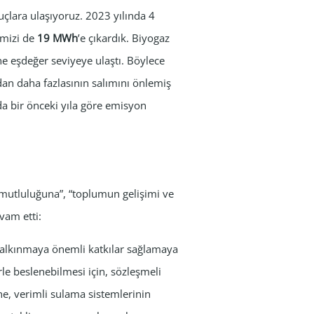
nuçlara ulaşıyoruz. 2023 yılında 4
emizi de
19 MWh
’e çıkardık. Biyogaz
ine eşdeğer seviyeye ulaştı. Böylece
an daha fazlasının salımını önlemiş
nda bir önceki yıla göre emisyon
ve mutluluğuna”, “toplumun gelişimi ve
vam etti:
 kalkınmaya önemli katkılar sağlamaya
le beslenebilmesi için, sözleşmeli
ne, verimli sulama sistemlerinin