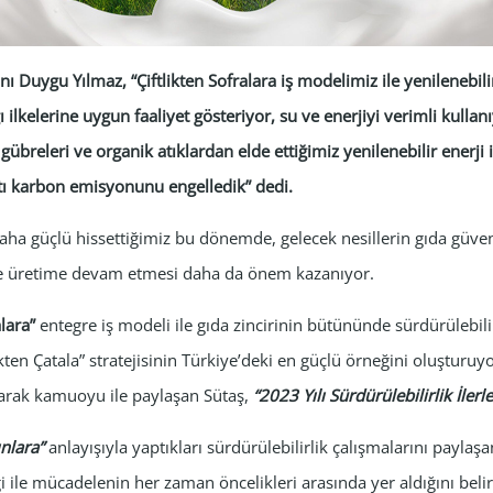
ı Duygu Yılmaz, “Çiftlikten Sofralara iş modelimiz ile yenilenebilir
ilkelerine uygun faaliyet gösteriyor, su ve enerjiyi verimli kullanıyo
 gübreleri ve organik atıklardan elde ettiğimiz yenilenebilir enerji
tı karbon emisyonunu engelledik” dedi.
 daha güçlü hissettiğimiz bu dönemde, gelecek nesillerin gıda güve
le üretime devam etmesi daha da önem kazanıyor.
alara”
entegre iş modeli ile gıda zincirinin bütününde sürdürülebil
ikten Çatala” stratejisinin Türkiye’deki en güçlü örneğini oluşturuy
olarak kamuoyu ile paylaşan Sütaş,
“2023 Yılı Sürdürülebilirlik İle
ınlara”
anlayışıyla yaptıkları sürdürülebilirlik çalışmalarını paylaş
iği ile mücadelenin her zaman öncelikleri arasında yer aldığını belirt