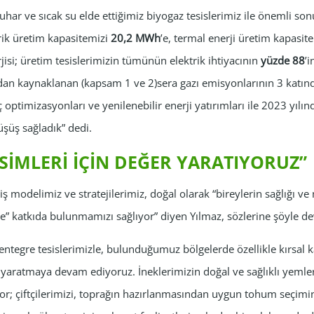
 buhar ve sıcak su elde ettiğimiz biyogaz tesislerimiz ile önemli so
rik üretim kapasitemizi
20,2 MWh
’e, termal enerji üretim kapasit
rjisi; üretim tesislerimizin tümünün elektrik ihtiyacının
yüzde 88
’
dan kaynaklanan (kapsam 1 ve 2)sera gazı emisyonlarının 3 katınd
eç optimizasyonları ve yenilenebilir enerji yatırımları ile 2023 yılı
şüş sağladık” dedi.
İMLERİ İÇİN DEĞER YARATIYORUZ”
iş modelimiz ve stratejilerimiz, doğal olarak “bireylerin sağlığı 
ine” katkıda bulunmamızı sağlıyor” diyen Yılmaz, sözlerine şöyle de
n entegre tesislerimizle, bulunduğumuz bölgelerde özellikle kırsal
yaratmaya devam ediyoruz. İneklerimizin doğal ve sağlıklı yemler
iyor; çiftçilerimizi, toprağın hazırlanmasından uygun tohum seçimi