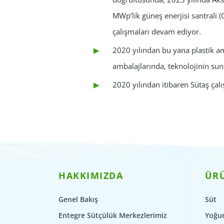
MWp’lik güneş enerjisi santrali 
çalışmaları devam ediyor.
2020 yılından bu yana plastik a
ambalajlarında, teknolojinin sun
2020 yılından itibaren Sütaş çalı
HAKKIMIZDA
ÜR
Genel Bakış
Süt
Entegre Sütçülük Merkezlerimiz
Yoğur