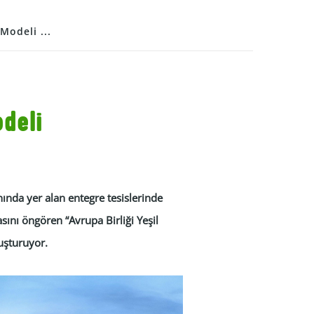
 Modeli ...
odeli
anında yer alan entegre tesislerinde
asını öngören “Avrupa Birliği Yeşil
luşturuyor.