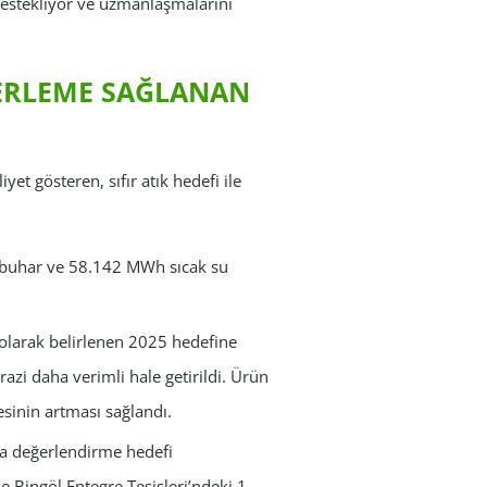
destekliyor ve uzmanlaşmalarını
LERLEME SAĞLANAN
yet gösteren, sıfır atık hedefi ile
n buhar ve 58.142 MWh sıcak su
 olarak belirlenen 2025 hedefine
azi daha verimli hale getirildi. Ürün
esinin artması sağlandı.
ıyla değerlendirme hedefi
 Bingöl Entegre Tesisleri’ndeki 1