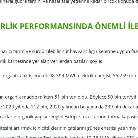
ineral gübre temini ve hasat faaliyetlerine kadar birçok konuda 
İRLİK PERFORMANSINDA ÖNEMLİ İ
onarıcı tarım ve sürdürülebilir süt hayvancılığı ilkelerine uygun faali
rlik karnesinde yer alan verilerden bazıları şöyle:
 organik atık işlenerek 98.394 MWh elektrik enerjisi, 56.759 to
lan organik madde miktarı 51 bin ton oldu. Böylece 50 bin ton/yıl
e 2023 yılında 112 bin, 2020 yılından bu yana da 239 bin dekar ar
prakların organik yapısı zenginleştirip, su ve karbon tutma kapasit
tesini artırmak için çiftliklerinin çatılarını güneş enerjisi yatırım
ray ve Tire Entegre Tesislerinde toplam 10,38 MWp’lik çatı GES ve