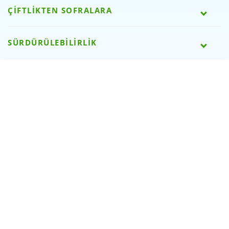
ÇİFTLİKTEN SOFRALARA
SÜRDÜRÜLEBİLİRLİK
SÜTAŞLI OLMAK
BİZE ULAŞIN
WEB SİTESİ ÖDÜLLERİMİZ
SOSYAL MEDYA