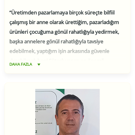
“Üretimden pazarlamaya birçok süreçte bilfiil
çalışmış bir anne olarak ürettiğim, pazarladığım
ürünleri çocuğuma gönül rahatlığıyla yedirmek,
başka annelere gönül rahatlığıyla tavsiye
edebilmek, yaptığım işin arkasında güvenle
durabilmek beni Sütaşlı yapan en önemli
DAHA FAZLA
motivasyon.”
2009 yılında Orta Doğu Teknik Üniversitesi Gıda
Mühendisliği bölümünden mezun olduktan sonra
yine aynı yıl Sütaş’ta kalite sistem uzmanı olarak iş
hayatına başladım. Kalite sistem uzmanı olarak
BRC, GMP ve HACCP gibi global gıda güvenliği
standartlarını öğrendim. Sütaş’taki uygulamaların