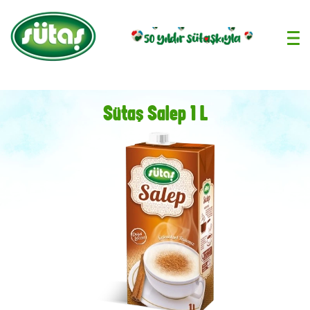
›
Sütaş Salep 1 L