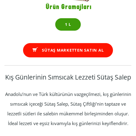
Ürün Gramajları
1 L
SÜTAŞ MARKETTEN SATIN AL
Kış Günlerinin Sımsıcak Lezzeti Sütaş Salep
Anadolu’nun ve Türk kültürünün vazgeçilmezi, kış günlerinin
sımsıcak içeceği Sütaş Salep, Sütaş Çiftliği’nin taptaze ve
lezzetli sütleri ile salebin mükemmel birleşiminden oluşur.
İdeal lezzeti ve eşsiz kıvamıyla kış günlerinizi keyiflendirir.