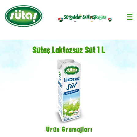
›
Sütaş Laktozsuz Süt 1 L
Ürün Gramajları