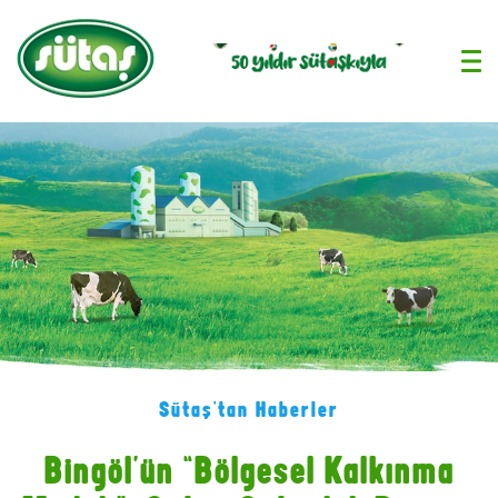
›
Sütaş'tan Haberler
Bingöl’ün “Bölgesel Kalkınma