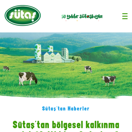
›
Sütaş'tan Haberler
Sütaş’tan bölgesel kalkınma