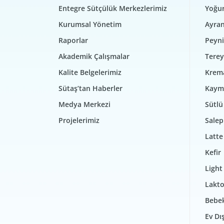
Entegre Sütçülük Merkezlerimiz
Yoğur
Kurumsal Yönetim
Ayra
Raporlar
Peyni
Akademik Çalışmalar
Terey
Kalite Belgelerimiz
Krem
Sütaş’tan Haberler
Kaym
Medya Merkezi
Sütlü 
Projelerimiz
Salep
Latte
Kefir
Light
Lakto
Bebek
Ev Dı