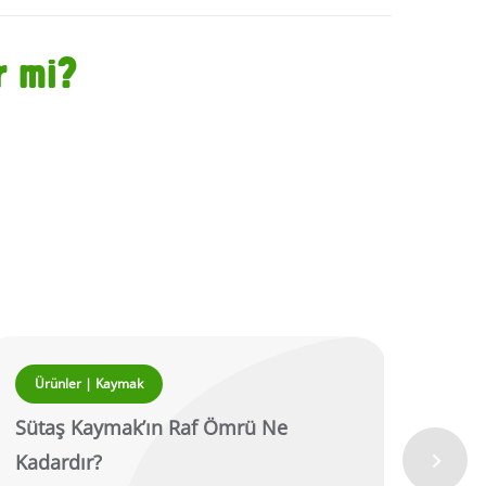
r mi?
Ürünler | Kaymak
Ürü
Sütaş Kaymak’ın Raf Ömrü Ne
Süta
Kadardır?
Kada