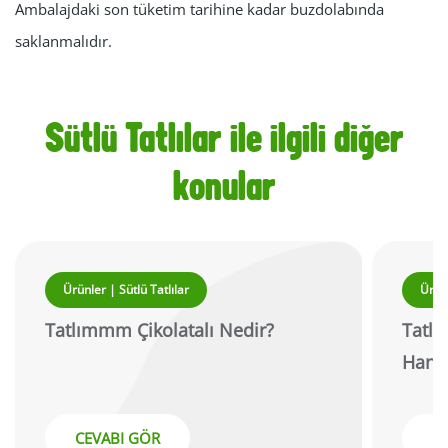
Ambalajdaki son tüketim tarihine kadar buzdolabında
saklanmalıdır.
Sütlü Tatlılar ile ilgili diğer
konular
Ürünler | Sütlü Tatlılar
Ürünl
Tatlımmm Çikolatalı Nedir?
Tatlı
Hangi
CEVABI GÖR
C