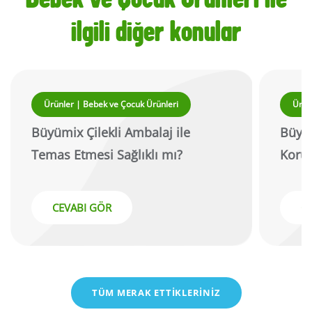
Bebek ve Çocuk Ürünleri ile
ilgili diğer konular
Ürünler | Bebek ve Çocuk Ürünleri
Ürün
Büyümix Çilekli Ambalaj ile
Büyü
Temas Etmesi Sağlıklı mı?
Koruy
CEVABI GÖR
C
TÜM MERAK ETTİKLERİNİZ