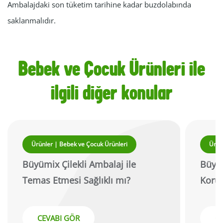
Ambalajdaki son tüketim tarihine kadar buzdolabında
saklanmalıdır.
Bebek ve Çocuk Ürünleri ile
ilgili diğer konular
Ürünler | Bebek ve Çocuk Ürünleri
Ürün
Büyümix Çilekli Ambalaj ile
Büyü
Temas Etmesi Sağlıklı mı?
Koruy
CEVABI GÖR
C