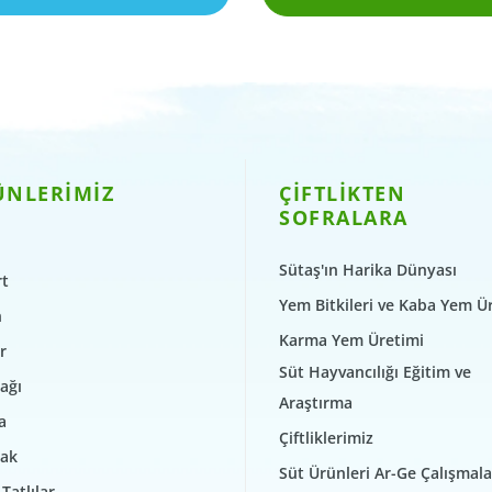
ÜNLERİMİZ
ÇİFTLİKTEN
SOFRALARA
Sütaş'ın Harika Dünyası
t
Yem Bitkileri ve Kaba Yem Ü
n
Karma Yem Üretimi
r
Süt Hayvancılığı Eğitim ve
ağı
Araştırma
a
Çiftliklerimiz
ak
Süt Ürünleri Ar-Ge Çalışmala
Tatlılar