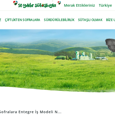
Merak Ettikleriniz
Türkiye
Z
ÇİFTLİKTEN SOFRALARA
SÜRDÜRÜLEBİLİRLİK
SÜTAŞLI OLMAK
BİZE 
 Sofralara Entegre İş Modeli N...