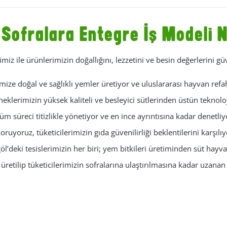
n Sofralara Entegre İş Modeli
imiz ile ürünlerimizin doğallığını, lezzetini ve besin değerlerini gü
mize doğal ve sağlıklı yemler üretiyor ve uluslararası hayvan refah
eklerimizin yüksek kaliteli ve besleyici sütlerinden üstün teknoloji
üm süreci titizlikle yönetiyor ve en ince ayrıntısına kadar denetliy
oruyoruz, tüketicilerimizin gıda güvenilirliği beklentilerini karşılı
öl’deki tesislerimizin her biri; yem bitkileri üretiminden süt hayv
retilip tüketicilerimizin sofralarına ulaştırılmasına kadar uzana