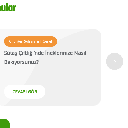
nular
Çiftlikten Sofralara | Genel
Çif
Sütaş Çiftliği’nde İneklerinize Nasıl
Ürün
Bakıyorsunuz?
Süre
CEVABI GÖR