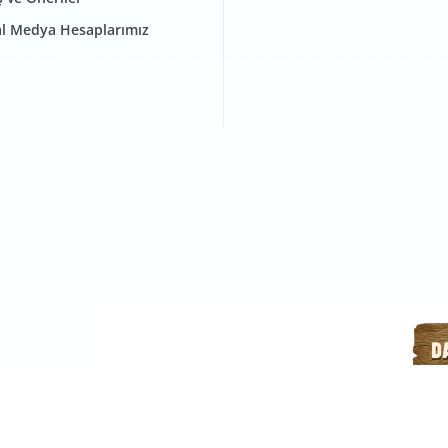
l Medya Hesaplarımız
l Verilerin Korunması Kanunu
Bilgi Toplumu Hizmetleri
Erişilebilir
Tüm Hakları Saklıdır.