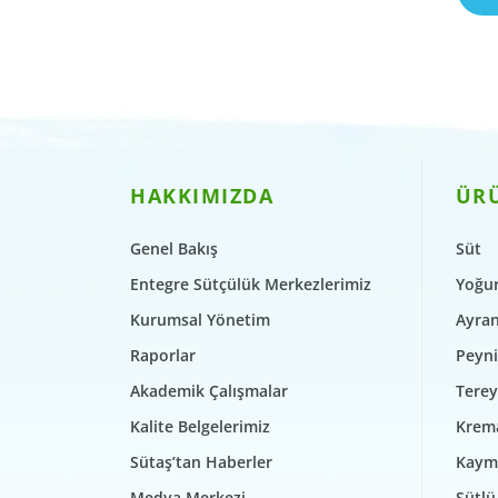
HAKKIMIZDA
ÜR
Genel Bakış
Süt
Entegre Sütçülük Merkezlerimiz
Yoğur
Kurumsal Yönetim
Ayra
Raporlar
Peyni
Akademik Çalışmalar
Terey
Kalite Belgelerimiz
Krem
Sütaş’tan Haberler
Kaym
Medya Merkezi
Sütlü 