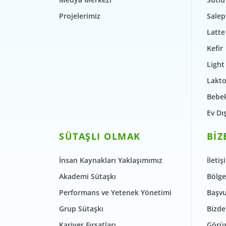
Projelerimiz
Salep
Latte
Kefir
Light
Lakto
Bebek
Ev Dı
SÜTAŞLI OLMAK
BİZ
İnsan Kaynakları Yaklaşımımız
İletiş
Akademi Sütaşkı
Bölge
Performans ve Yetenek Yönetimi
Başvu
Grup Sütaşkı
Bizde
Kariyer Fırsatları
Görüş