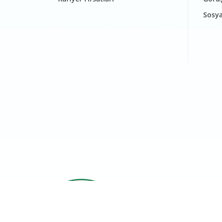
Sosya
Kullanım Koşulları
Kişise
Sütaş Süt Ürünleri A.Ş. © 2026 