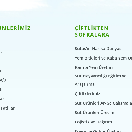
ÜNLERİMİZ
ÇİFTLİKTEN
SOFRALARA
Sütaş'ın Harika Dünyası
t
Yem Bitkileri ve Kaba Yem Ü
n
Karma Yem Üretimi
r
Süt Hayvancılığı Eğitim ve
ağı
Araştırma
a
Çiftliklerimiz
ak
Süt Ürünleri Ar-Ge Çalışmala
Tatlılar
Süt Ürünleri Üretimi
Lojistik ve Dağıtım
Enerji ve Gübre Üretimi