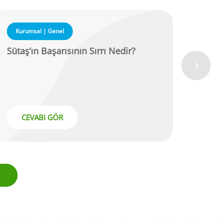
Kurumsal | Genel
Kur
Sütaş’ın Başarısının Sırrı Nedir?
Müş
Üzer
CEVABI GÖR