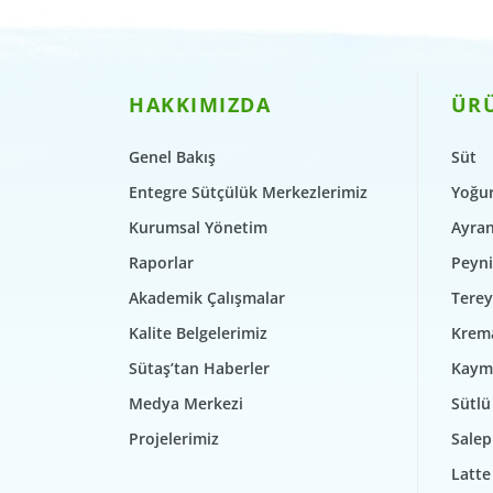
HAKKIMIZDA
ÜR
Genel Bakış
Süt
Entegre Sütçülük Merkezlerimiz
Yoğur
Kurumsal Yönetim
Ayra
Raporlar
Peyni
Akademik Çalışmalar
Terey
Kalite Belgelerimiz
Krem
Sütaş’tan Haberler
Kaym
Medya Merkezi
Sütlü 
Projelerimiz
Salep
Latte