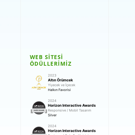
WEB SİTESİ
ÖDÜLLERİMİZ
2023
Altın Örümcek
Yiyecek ve İçecek
Halkın Favorisi
2024
Horizon Interactive Awards
Responsive / Mobil Tasarım
Silver
2024
Horizon Interactive Awards