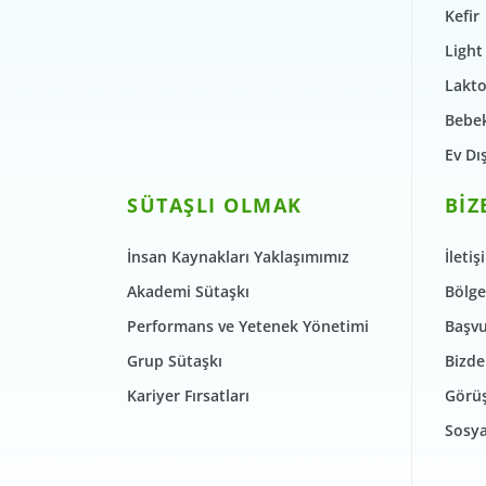
Kefir
Light
Lakto
Bebek
Ev Dı
SÜTAŞLI OLMAK
BİZ
İnsan Kaynakları Yaklaşımımız
İletiş
Akademi Sütaşkı
Bölge
Performans ve Yetenek Yönetimi
Başvu
Grup Sütaşkı
Bizde
Kariyer Fırsatları
Görüş
Sosya