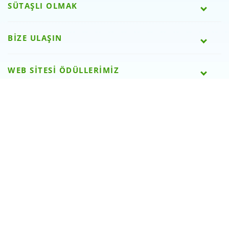
SÜTAŞLI OLMAK
BİZE ULAŞIN
WEB SİTESİ ÖDÜLLERİMİZ
SOSYAL MEDYA
Kullanım Koşulları
Kişisel Verilerin Korunması Kanunu
Bilgi Toplumu Hizmetleri