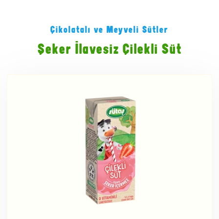
Çikolatalı ve Meyveli Sütler
Şeker İlavesiz Çilekli Süt