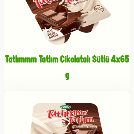
Tatlımmm Tatlım Çikolatalı Sütlü 4x65
g