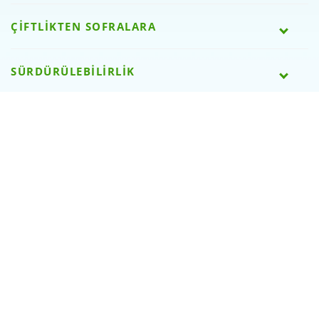
ÇİFTLİKTEN SOFRALARA
SÜRDÜRÜLEBİLİRLİK
SÜTAŞLI OLMAK
BİZE ULAŞIN
WEB SİTESİ ÖDÜLLERİMİZ
SOSYAL MEDYA