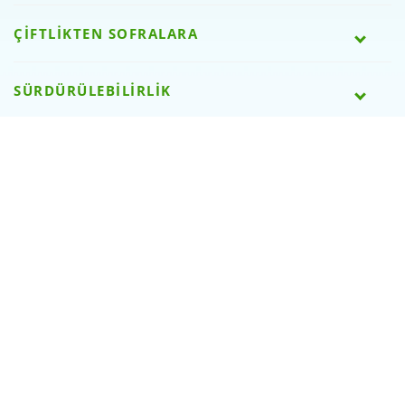
ÇİFTLİKTEN SOFRALARA
SÜRDÜRÜLEBİLİRLİK
SÜTAŞLI OLMAK
BİZE ULAŞIN
WEB SİTESİ ÖDÜLLERİMİZ
SOSYAL MEDYA