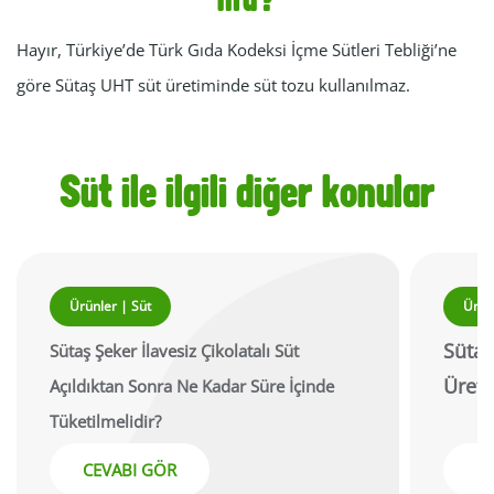
mu?
Hayır, Türkiye’de Türk Gıda Kodeksi İçme Sütleri Tebliği’ne
göre Sütaş UHT süt üretiminde süt tozu kullanılmaz.
Süt ile ilgili diğer konular
Ürünler | Süt
Ürün
Sütaş
Sütaş Şeker İlavesiz Çikolatalı Süt
Üretil
Açıldıktan Sonra Ne Kadar Süre İçinde
Tüketilmelidir?
CEVABI GÖR
C