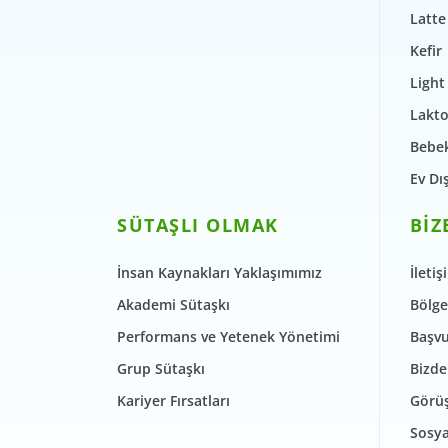
Latte
Kefir
Light
Lakto
Bebek
Ev Dı
SÜTAŞLI OLMAK
BİZ
İnsan Kaynakları Yaklaşımımız
İletiş
Akademi Sütaşkı
Bölge
Performans ve Yetenek Yönetimi
Başvu
Grup Sütaşkı
Bizde
Kariyer Fırsatları
Görüş
Sosya