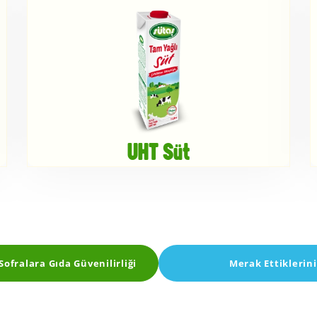
UHT Süt
 Sofralara Gıda Güvenilirliği
Merak Ettiklerini