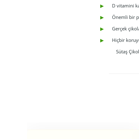
D vitamini ka
Önemli bir pr
Gerçek çikol
Hiçbir koruy
Sütaş Çikol