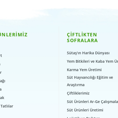
ÜNLERİMİZ
ÇİFTLİKTEN
SOFRALARA
Sütaş'ın Harika Dünyası
t
Yem Bitkileri ve Kaba Yem Ü
n
Karma Yem Üretimi
r
Süt Hayvancılığı Eğitim ve
ağı
Araştırma
a
Çiftliklerimiz
ak
Süt Ürünleri Ar-Ge Çalışmala
Tatlılar
Süt Ürünleri Üretimi