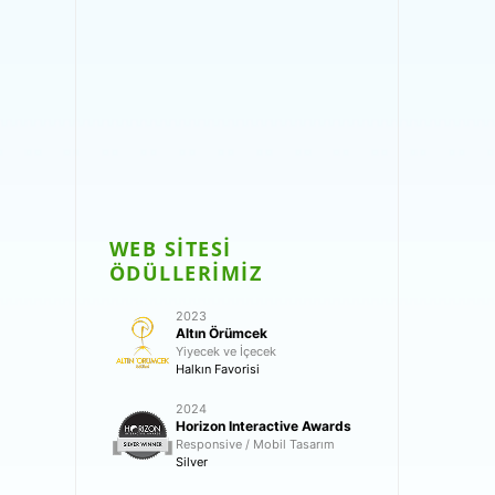
WEB SİTESİ
ÖDÜLLERİMİZ
2023
Altın Örümcek
Yiyecek ve İçecek
Halkın Favorisi
2024
Horizon Interactive Awards
Responsive / Mobil Tasarım
Silver