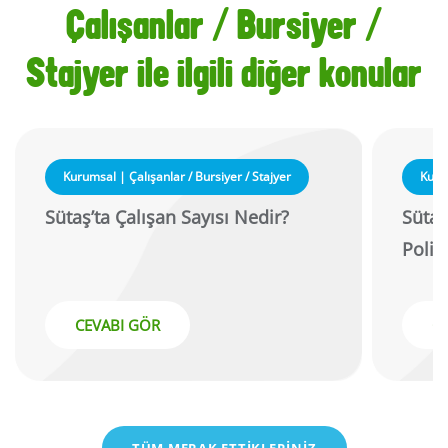
Çalışanlar / Bursiyer /
Stajyer ile ilgili diğer konular
Kurumsal | Çalışanlar / Bursiyer / Stajyer
Kurum
Sütaş’ta Çalışan Sayısı Nedir?
Sütaş
Politi
CEVABI GÖR
C
TÜM MERAK ETTİKLERİNİZ