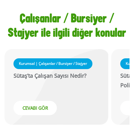
Çalışanlar / Bursiyer /
Stajyer ile ilgili diğer konular
Kurumsal | Çalışanlar / Bursiyer / Stajyer
Kurum
Sütaş’ta Çalışan Sayısı Nedir?
Sütaş
Politi
CEVABI GÖR
C