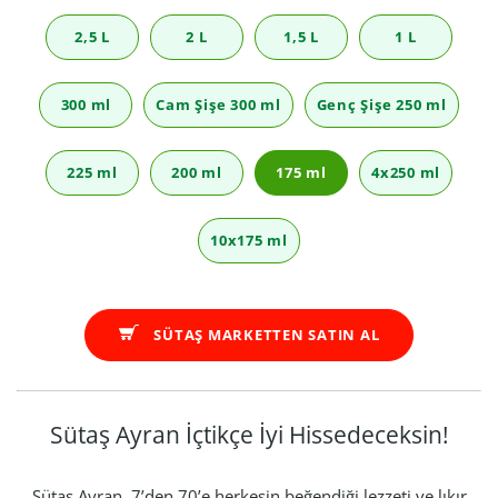
2,5 L
2 L
1,5 L
1 L
300 ml
Cam Şişe 300 ml
Genç Şişe 250 ml
225 ml
200 ml
175 ml
4x250 ml
10x175 ml
SÜTAŞ MARKETTEN SATIN AL
Sütaş Ayran İçtikçe İyi Hissedeceksin!
Sütaş Ayran, 7’den 70’e herkesin beğendiği lezzeti ve lıkır