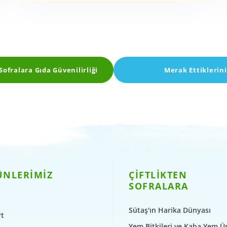
 Sofralara Gıda Güvenilirliği
Merak Ettiklerini
ÜNLERİMİZ
ÇİFTLİKTEN
SOFRALARA
Sütaş'ın Harika Dünyası
t
Yem Bitkileri ve Kaba Yem Ü