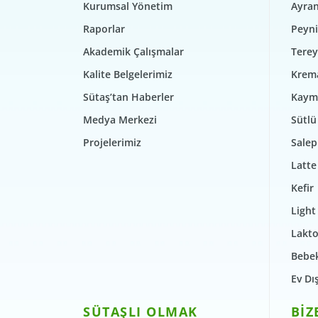
Kurumsal Yönetim
Ayra
Raporlar
Peyni
Akademik Çalışmalar
Terey
Kalite Belgelerimiz
Krem
Sütaş’tan Haberler
Kaym
Medya Merkezi
Sütlü 
Projelerimiz
Salep
Latte
Kefir
Light
Lakto
Bebek
Ev Dı
SÜTAŞLI OLMAK
BİZ