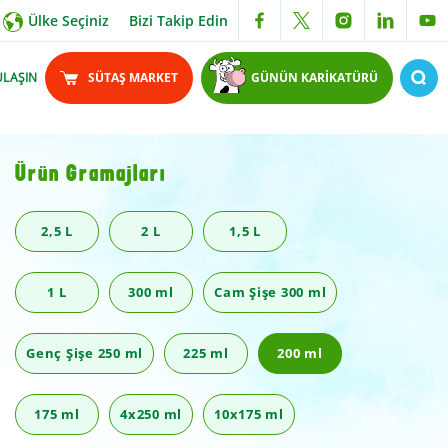
Ülke Seçiniz
Bizi Takip Edin
ULAŞIN
SÜTAŞ MARKET
GÜNÜN KARİKATÜRÜ
Ürün Gramajları
2,5 L
2 L
1,5 L
1 L
300 ml
Cam Şişe 300 ml
Genç Şişe 250 ml
225 ml
200 ml
175 ml
4x250 ml
10x175 ml