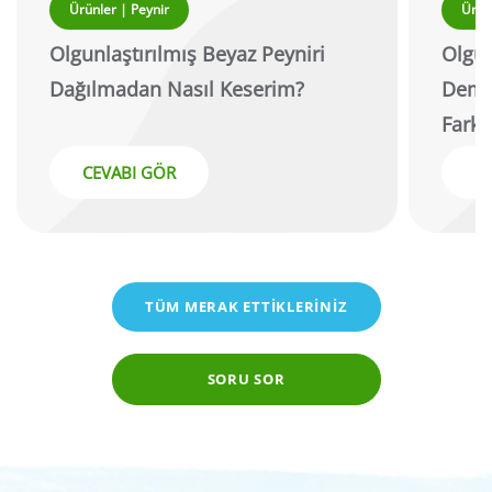
Ürünler | Peynir
Ürün
Olgunlaştırılmış Beyaz Peyniri
Olgun
Dağılmadan Nasıl Keserim?
Demek
Farkı
CEVABI GÖR
C
TÜM MERAK ETTİKLERİNİZ
SORU SOR