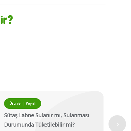
ir?
Ürünler | Peynir
Ürü
Sütaş Labne Sulanır mı, Sulanması
Süta
Durumunda Tüketilebilir mi?
Muha