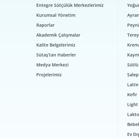
Entegre Sütçülük Merkezlerimiz
Yoğur
Kurumsal Yönetim
Ayra
Raporlar
Peyni
Akademik Çalışmalar
Terey
Kalite Belgelerimiz
Krem
Sütaş’tan Haberler
Kaym
Medya Merkezi
Sütlü 
Projelerimiz
Salep
Latte
Kefir
Light
Lakto
Bebek
Ev Dı