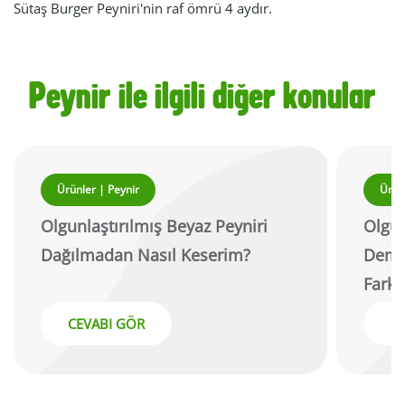
Sütaş Burger Peyniri'nin raf ömrü 4 aydır.
Peynir ile ilgili diğer konular
Ürünler | Peynir
Ürün
Olgunlaştırılmış Beyaz Peyniri
Olgun
Dağılmadan Nasıl Keserim?
Demek
Farkı
CEVABI GÖR
C