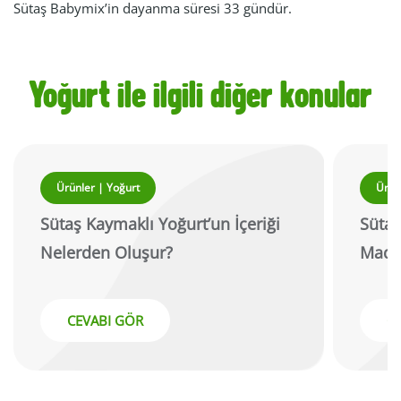
Sütaş Babymix’in dayanma süresi 33 gündür.
Yoğurt ile ilgili diğer konular
Ürünler | Yoğurt
Ürün
Sütaş Kaymaklı Yoğurt’un İçeriği
Sütaş
Nelerden Oluşur?
Madd
CEVABI GÖR
C