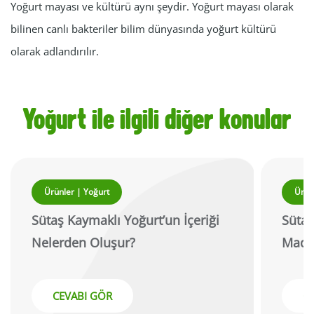
Yoğurt mayası ve kültürü aynı şeydir. Yoğurt mayası olarak
bilinen canlı bakteriler bilim dünyasında yoğurt kültürü
olarak adlandırılır.
Yoğurt ile ilgili diğer konular
Ürünler | Yoğurt
Ürün
Sütaş Kaymaklı Yoğurt’un İçeriği
Sütaş
Nelerden Oluşur?
Madd
CEVABI GÖR
C