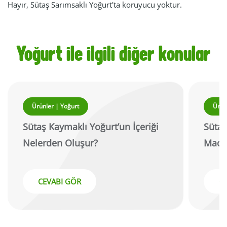
Hayır, Sütaş Sarımsaklı Yoğurt'ta koruyucu yoktur.
Yoğurt ile ilgili diğer konular
Ürünler | Yoğurt
Ürün
Sütaş Kaymaklı Yoğurt’un İçeriği
Sütaş
Nelerden Oluşur?
Madd
CEVABI GÖR
C