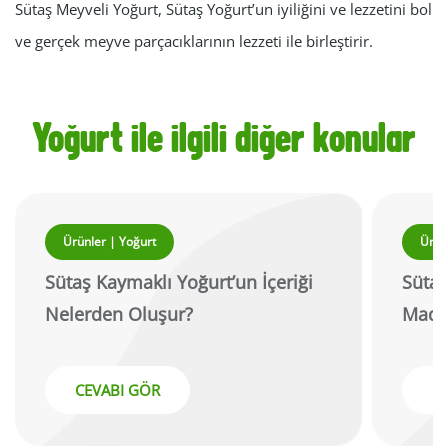
Sütaş Meyveli Yoğurt, Sütaş Yoğurt’un iyiliğini ve lezzetini bol
ve gerçek meyve parçacıklarının lezzeti ile birleştirir.
Yoğurt ile ilgili diğer konular
Ürünler | Yoğurt
Ürün
Sütaş Kaymaklı Yoğurt’un İçeriği
Sütaş
Nelerden Oluşur?
Madd
CEVABI GÖR
C