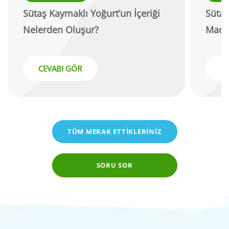
Sütaş Kaymaklı Yoğurt’un İçeriği
Sütaş
Nelerden Oluşur?
Madd
CEVABI GÖR
C
TÜM MERAK ETTİKLERİNİZ
SORU SOR